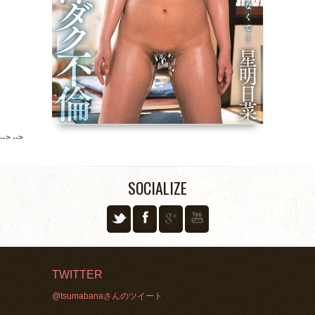
-->
-->
SOCIALIZE
TWITTER
@tsumabanaさんのツイート