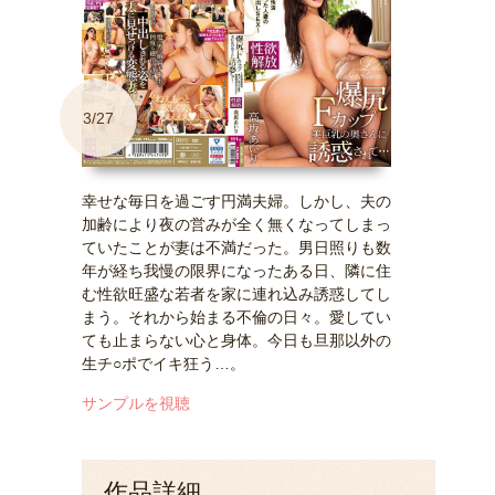
3/27
幸せな毎日を過ごす円満夫婦。しかし、夫の
加齢により夜の営みが全く無くなってしまっ
ていたことが妻は不満だった。男日照りも数
年が経ち我慢の限界になったある日、隣に住
む性欲旺盛な若者を家に連れ込み誘惑してし
まう。それから始まる不倫の日々。愛してい
ても止まらない心と身体。今日も旦那以外の
生チ○ポでイキ狂う…。
サンプルを視聴
作品詳細