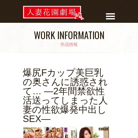
WORK INFORMATION
作品情報
爆尻Fカップ美巨乳
の奥さんに誘惑され
て… ―2年間禁欲性
活送ってしまった人
妻の性欲爆発中出し
SEX―