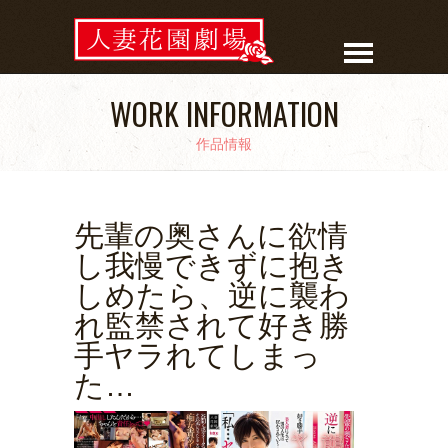
WORK INFORMATION
作品情報
先輩の奥さんに欲情
し我慢できずに抱き
しめたら、逆に襲わ
れ監禁されて好き勝
手ヤラれてしまっ
た…