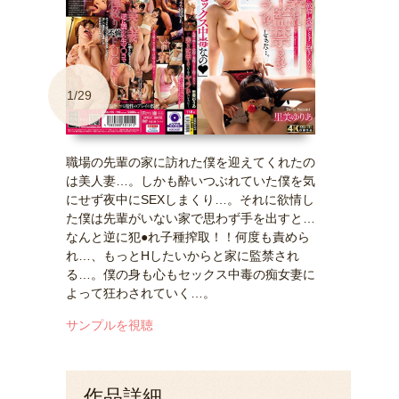
1/29
職場の先輩の家に訪れた僕を迎えてくれたの
は美人妻…。しかも酔いつぶれていた僕を気
にせず夜中にSEXしまくり…。それに欲情し
た僕は先輩がいない家で思わず手を出すと…
なんと逆に犯●れ子種搾取！！何度も責めら
れ…、もっとHしたいからと家に監禁され
る…。僕の身も心もセックス中毒の痴女妻に
よって狂わされていく…。
サンプルを視聴
作品詳細