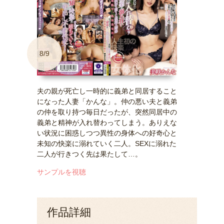
8/9
夫の親が死亡し一時的に義弟と同居すること
になった人妻「かんな」。仲の悪い夫と義弟
の仲を取り持つ毎日だったが、突然同居中の
義弟と精神が入れ替わってしまう。ありえな
い状況に困惑しつつ異性の身体への好奇心と
未知の快楽に溺れていく二人。SEXに溺れた
二人が行きつく先は果たして…。
サンプルを視聴
作品詳細