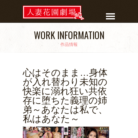
WORK INFORMATION
作品情報
心はそのまま…身体
が入れ替わり未知の
快楽に溺れ狂い共依
存に堕ちた義理の姉
弟～あなたは私で、
私はあなた～